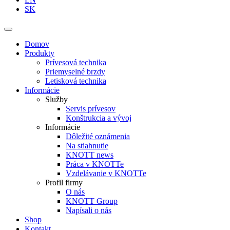
SK
Domov
Produkty
Prívesová technika
Priemyselné brzdy
Letisková technika
Informácie
Služby
Servis prívesov
Konštrukcia a vývoj
Informácie
Dôležité oznámenia
Na stiahnutie
KNOTT news
Práca v KNOTTe
Vzdelávanie v KNOTTe
Profil firmy
O nás
KNOTT Group
Napísali o nás
Shop
Kontakt