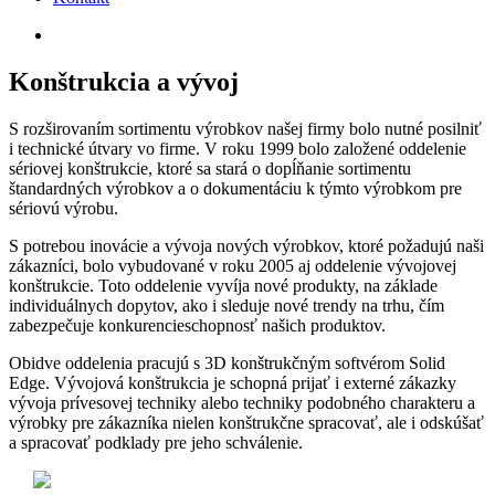
Konštrukcia a vývoj
S rozširovaním sortimentu výrobkov našej firmy bolo nutné posilniť
i technické útvary vo firme. V roku 1999 bolo založené oddelenie
sériovej konštrukcie, ktoré sa stará o dopĺňanie sortimentu
štandardných výrobkov a o dokumentáciu k týmto výrobkom pre
sériovú výrobu.
S potrebou inovácie a vývoja nových výrobkov, ktoré požadujú naši
zákazníci, bolo vybudované v roku 2005 aj oddelenie vývojovej
konštrukcie. Toto oddelenie vyvíja nové produkty, na základe
individuálnych dopytov, ako i sleduje nové trendy na trhu, čím
zabezpečuje konkurencieschopnosť našich produktov.
Obidve oddelenia pracujú s 3D konštrukčným softvérom Solid
Edge. Vývojová konštrukcia je schopná prijať i externé zákazky
vývoja prívesovej techniky alebo techniky podobného charakteru a
výrobky pre zákazníka nielen konštrukčne spracovať, ale i odskúšať
a spracovať podklady pre jeho schválenie.