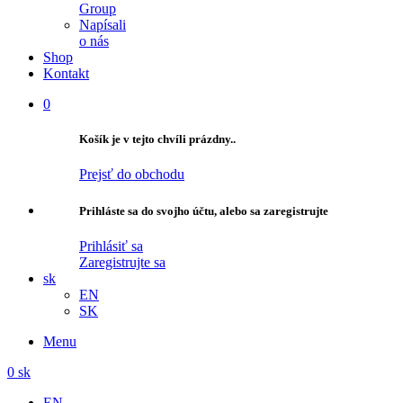
Group
Napísali
o nás
Shop
Kontakt
0
Košík je v tejto chvíli prázdny..
Prejsť do obchodu
Prihláste sa do svojho účtu, alebo sa zaregistrujte
Prihlásiť sa
Zaregistrujte sa
sk
EN
SK
Menu
0
sk
EN