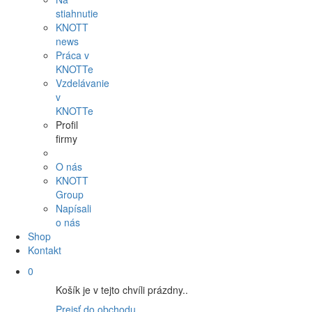
stiahnutie
KNOTT
news
Práca v
KNOTTe
Vzdelávanie
v
KNOTTe
Profil
firmy
O nás
KNOTT
Group
Napísali
o nás
Shop
Kontakt
0
Košík je v tejto chvíli prázdny..
Prejsť do obchodu