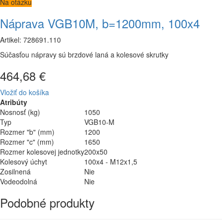
Na otázku
Náprava VGB10M, b=1200mm, 100x4
Artikel: 728691.110
Súčasťou nápravy sú brzdové laná a kolesové skrutky
464,68 €
Vložiť do košíka
Atribúty
Nosnosť (kg)
1050
Typ
VGB10-M
Rozmer "b" (mm)
1200
Rozmer "c" (mm)
1650
Rozmer kolesovej jednotky
200x50
Kolesový úchyt
100x4 - M12x1,5
Zosilnená
Nie
Vodeodolná
Nie
Podobné produkty