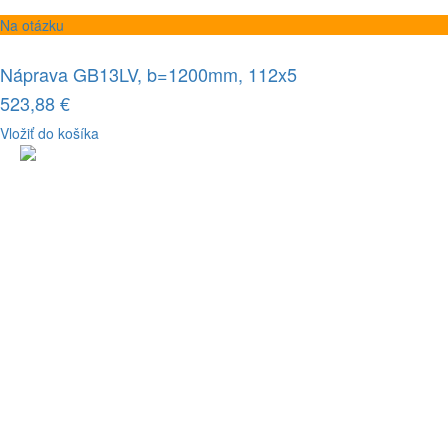
Na otázku
Náprava GB13LV, b=1200mm, 112x5
523,88 €
Vložiť do košíka
KNOTT spol. s r.o.
Dolná 142
P.O.BOX 60
900 01 Modra
Slovenská republika
Tel.: +421 33 690 2511
Fax: +421 33 690 2555
E-mail: knott@knott.sk
IČO: 17327521
IČ DPH: SK2020359572